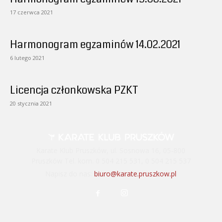
17 czerwca 2021
Harmonogram egzaminów 14.02.2021
6 lutego 2021
Licencja członkowska PZKT
20 stycznia 2021
Karate Klub Pruszków, ul. Sosnowa 16, 05-800
Pruszków Tel. kom. 0 504 215 531, 0 504 215 537
Napisz do nas:
biuro@karate.pruszkow.pl