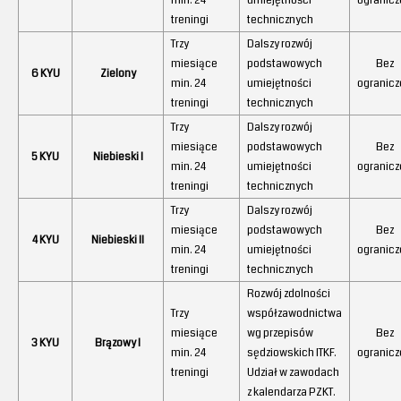
min. 24
umiejętności
ogranicz
treningi
technicznych
Trzy
Dalszy rozwój
miesiące
podstawowych
Bez
6 KYU
Zielony
min. 24
umiejętności
ogranicz
treningi
technicznych
Trzy
Dalszy rozwój
miesiące
podstawowych
Bez
5 KYU
Niebieski I
min. 24
umiejętności
ogranicz
treningi
technicznych
Trzy
Dalszy rozwój
miesiące
podstawowych
Bez
4 KYU
Niebieski II
min. 24
umiejętności
ogranicz
treningi
technicznych
Rozwój zdolności
Trzy
współzawodnictwa
miesiące
wg przepisów
Bez
3 KYU
Brązowy I
min. 24
sędziowskich ITKF.
ogranicz
treningi
Udział w zawodach
z kalendarza PZKT.