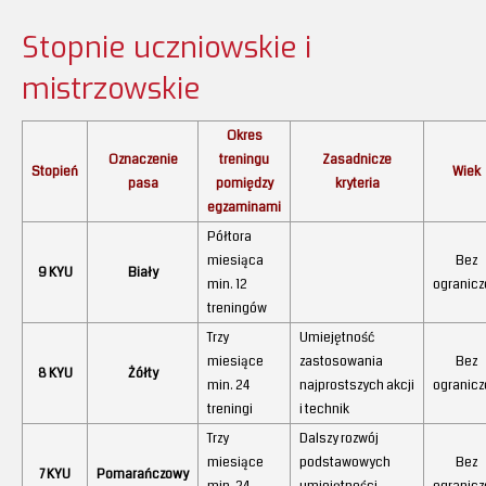
Stopnie uczniowskie i
mistrzowskie
Okres
Oznaczenie
treningu
Zasadnicze
Stopień
Wiek
pasa
pomiędzy
kryteria
egzaminami
Półtora
miesiąca
Bez
9 KYU
Biały
min. 12
ogranicz
treningów
Trzy
Umiejętność
miesiące
zastosowania
Bez
8 KYU
Żółty
min. 24
najprostszych akcji
ogranicz
treningi
i technik
Trzy
Dalszy rozwój
miesiące
podstawowych
Bez
7 KYU
Pomarańczowy