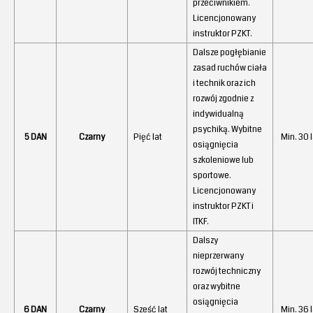
przeciwnikiem.
Licencjonowany
instruktor PZKT.
Dalsze pogłębianie
zasad ruchów ciała
i technik oraz ich
rozwój zgodnie z
indywidualną
psychiką. Wybitne
5 DAN
Czarny
Pięć lat
Min. 30 l
osiągnięcia
szkoleniowe lub
sportowe.
Licencjonowany
instruktor PZKT i
ITKF.
Dalszy
nieprzerwany
rozwój techniczny
oraz wybitne
osiągnięcia
6 DAN
Czarny
Sześć lat
Min. 36 l