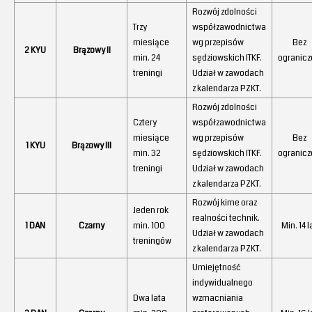
Rozwój zdolności
Trzy
współzawodnictwa
miesiące
wg przepisów
Bez
2 KYU
Brązowy II
min. 24
sędziowskich ITKF.
ogranicz
treningi
Udział w zawodach
z kalendarza PZKT.
Rozwój zdolności
Cztery
współzawodnictwa
miesiące
wg przepisów
Bez
1 KYU
Brązowy III
min. 32
sędziowskich ITKF.
ogranicz
treningi
Udział w zawodach
z kalendarza PZKT.
Rozwój kime oraz
Jeden rok
realności technik.
1 DAN
Czarny
min. 100
Min. 14 l
Udział w zawodach
treningów
z kalendarza PZKT.
Umiejętność
indywidualnego
Dwa lata
wzmacniania