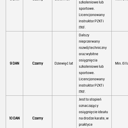
szkoleniowe lub
sportowe.
Licencjonowany
instruktor PZKT i
ITKF.
Dalszy
nieprzerwany
rozwój techniczny
oraz wybitne
osiągnięcia
9 DAN
Czarny
Dziewięć lat
Min. 61 l
szkoleniowe lub
sportowe.
Licencjonowany
instruktor PZKT i
ITKF.
Jest to stopień
oznaczający
osiągnięcie ideału
10 DAN
Czarny
na drodze karate, w
praktyce