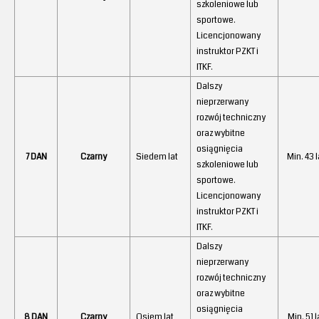
szkoleniowe lub
sportowe.
Licencjonowany
instruktor PZKT i
ITKF.
Dalszy
nieprzerwany
rozwój techniczny
oraz wybitne
osiągnięcia
7 DAN
Czarny
Siedem lat
Min. 43 l
szkoleniowe lub
sportowe.
Licencjonowany
instruktor PZKT i
ITKF.
Dalszy
nieprzerwany
rozwój techniczny
oraz wybitne
osiągnięcia
8 DAN
Czarny
Osiem lat
Min. 51 l