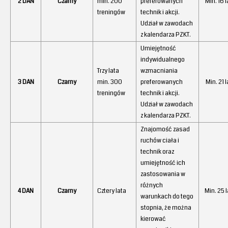
2 DAN
Czarny
min. 200
preferowanych
Min. 16 l
treningów
technik i akcji.
Udział w zawodach
z kalendarza PZKT.
Umiejętność
indywidualnego
Trzy lata
wzmacniania
3 DAN
Czarny
min. 300
preferowanych
Min. 21 l
treningów
technik i akcji.
Udział w zawodach
z kalendarza PZKT.
Znajomość zasad
ruchów ciała i
technik oraz
umiejętność ich
zastosowania w
różnych
4 DAN
Czarny
Cztery lata
Min. 25 l
warunkach do tego
stopnia, że można
kierować