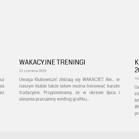
WAKACYJNE TRENINGI
K
2
23 czerwca 2026
16
Już
Uwaga Klubowicze! zbliżają się WAKACJE!!! Ale... w
ia
naszym klubie także latem można trenować karate
U
zez
tradycyjne. Przypominamy, że w okresie lipca i
i
sierpnia pracujemy według grafiku...
l
Ws
pr