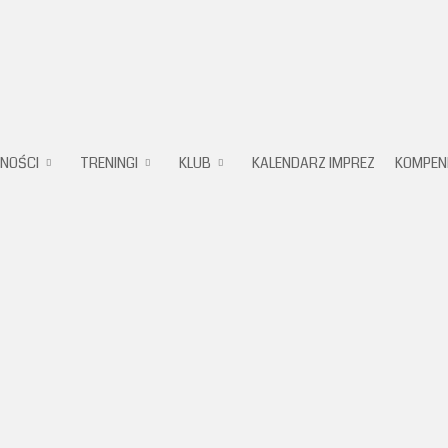
Karate
NOŚCI
TRENINGI
KLUB
KALENDARZ IMPREZ
KOMPEN
Klub
Pruszków