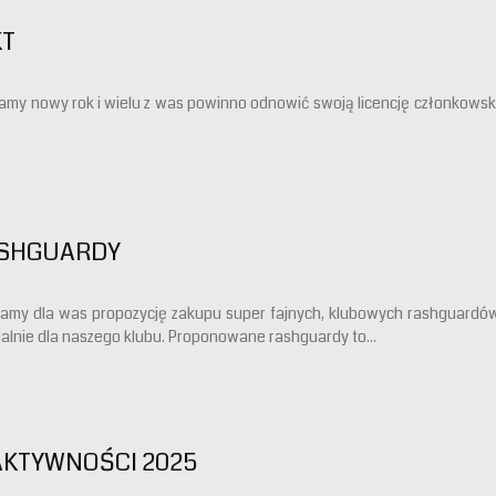
KT
my nowy rok i wielu z was powinno odnowić swoją licencję członkows
ASHGUARDY
amy dla was propozycję zakupu super fajnych, klubowych rashguardó
alnie dla naszego klubu. Proponowane rashguardy to...
AKTYWNOŚCI 2025