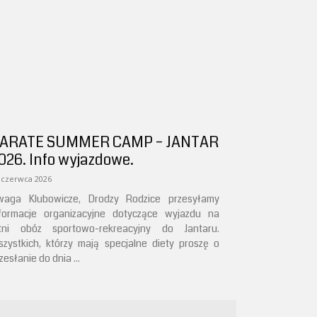
ARATE SUMMER CAMP – JANTAR
026. Info wyjazdowe.
 czerwca 2026
waga Klubowicze, Drodzy Rodzice przesyłamy
nformacje organizacyjne dotyczące wyjazdu na
etni obóz sportowo-rekreacyjny do Jantaru.
zystkich, którzy mają specjalne diety proszę o
zesłanie do dnia ...