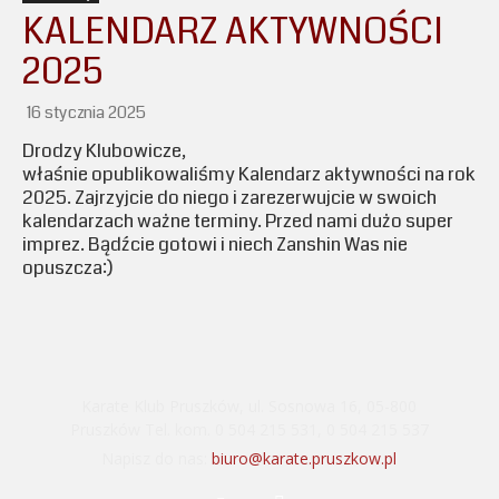
KALENDARZ AKTYWNOŚCI
2025
16 stycznia 2025
Drodzy Klubowicze,
właśnie opublikowaliśmy Kalendarz aktywności na rok
2025. Zajrzyjcie do niego i zarezerwujcie w swoich
kalendarzach ważne terminy. Przed nami dużo super
imprez. Bądźcie gotowi i niech Zanshin Was nie
opuszcza:)
Karate Klub Pruszków, ul. Sosnowa 16, 05-800
Pruszków Tel. kom. 0 504 215 531, 0 504 215 537
Napisz do nas:
biuro@karate.pruszkow.pl