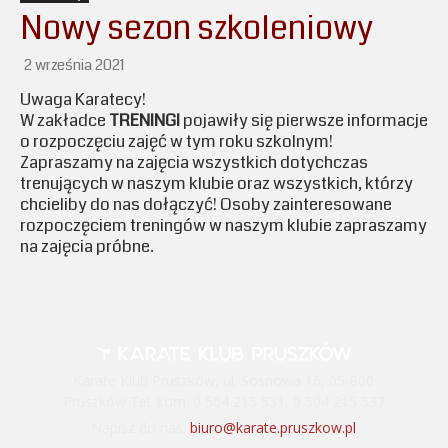
Nowy sezon szkoleniowy
2 września 2021
Uwaga Karatecy!
W zakładce
TRENINGI
pojawiły się pierwsze informacje
o rozpoczęciu zajęć w tym roku szkolnym!
Zapraszamy na zajęcia wszystkich dotychczas
trenujących w naszym klubie oraz wszystkich, którzy
chcieliby do nas dołączyć! Osoby zainteresowane
rozpoczęciem treningów w naszym klubie zapraszamy
na zajęcia próbne.
Karate Klub Pruszków, ul. Sosnowa 16, 05-800
Pruszków Tel. kom. 0 504 215 531, 0 504 215 537
Napisz do nas:
biuro@karate.pruszkow.pl