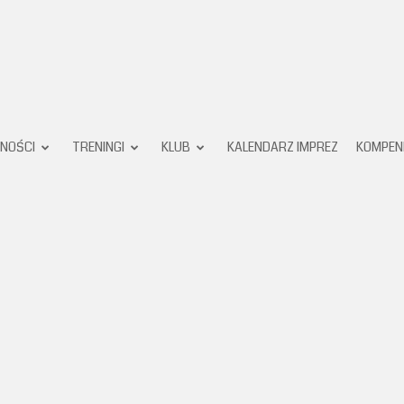
Karate
NOŚCI
TRENINGI
KLUB
KALENDARZ IMPREZ
KOMPEN
Klub
Pruszków