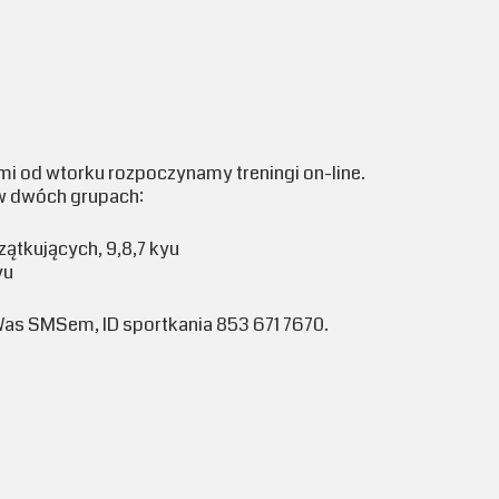
i od wtorku rozpoczynamy treningi on-line.
 w dwóch grupach:
zątkujących, 9,8,7 kyu
yu
Was SMSem, ID sportkania 853 671 7670.