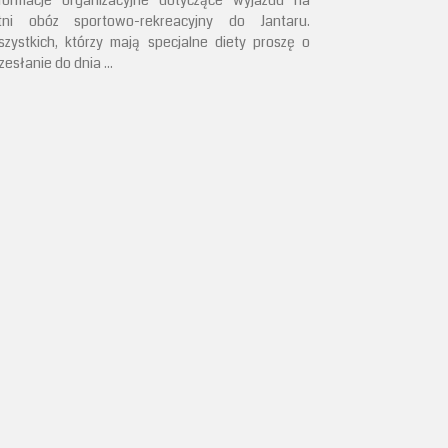
nformacje organizacyjne dotyczące wyjazdu na
etni obóz sportowo-rekreacyjny do Jantaru.
zystkich, którzy mają specjalne diety proszę o
zesłanie do dnia ...