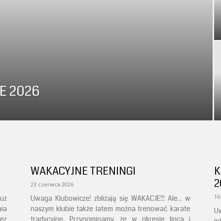
E 2026
WAKACYJNE TRENINGI
K
2
23 czerwca 2026
16
Już
Uwaga Klubowicze! zbliżają się WAKACJE!!! Ale... w
ia
naszym klubie także latem można trenować karate
U
zez
tradycyjne. Przypominamy, że w okresie lipca i