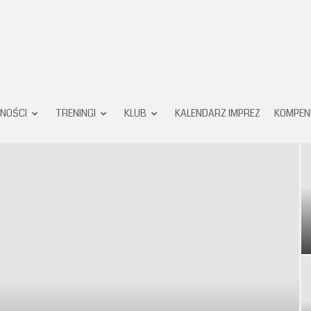
Karate
NOŚCI
TRENINGI
KLUB
KALENDARZ IMPREZ
KOMPEN
Klub
Pruszków