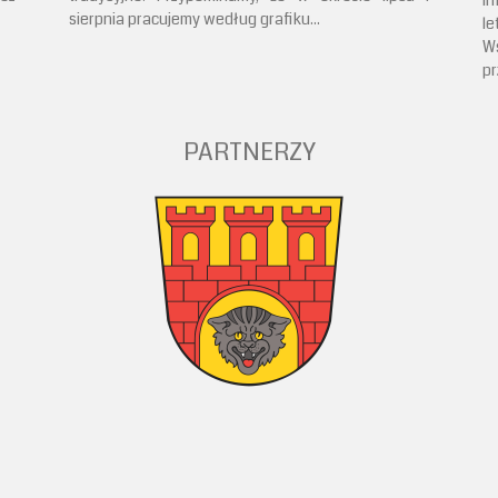
i
sierpnia pracujemy według grafiku...
l
Ws
pr
PARTNERZY