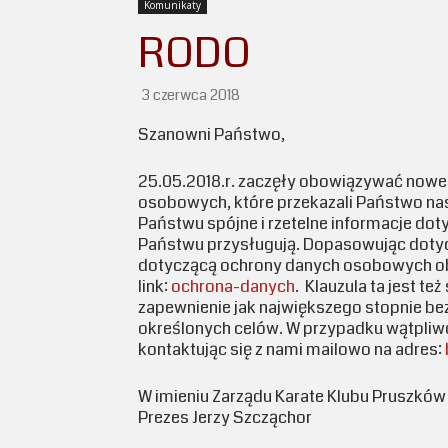
Komunikaty
RODO
3 czerwca 2018
Szanowni Państwo,
25.05.2018.r. zaczęły obowiązywać now
osobowych, które przekazali Państwo nas
Państwu spójne i rzetelne informacje do
Państwu przysługują. Dopasowując doty
dotyczącą ochrony danych osobowych obo
link:
ochrona-danych
. Klauzula ta jest t
zapewnienie jak największego stopnie be
określonych celów. W przypadku wątpliwo
kontaktując się z nami mailowo na adres:
W imieniu Zarządu Karate Klubu Pruszków
Prezes Jerzy Szcząchor