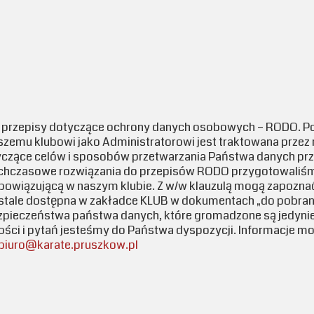
Pruszków
e przepisy dotyczące ochrony danych osobowych – RODO. P
zemu klubowi jako Administratorowi jest traktowana przez 
tyczące celów i sposobów przetwarzania Państwa danych prz
chczasowe rozwiązania do przepisów RODO przygotowaliśmy
wiązującą w naszym klubie. Z w/w klauzulą mogą zapoznać 
eż stale dostępna w zakładce KLUB w dokumentach „do pobrani
zpieczeństwa państwa danych, które gromadzone są jedynie
ści i pytań jesteśmy do Państwa dyspozycji. Informacje mo
biuro@karate.pruszkow.pl