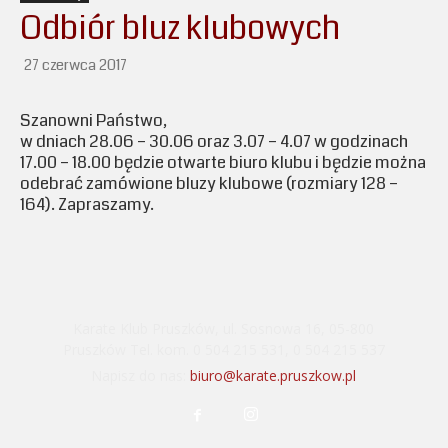
Odbiór bluz klubowych
27 czerwca 2017
Szanowni Państwo,
w dniach 28.06 – 30.06 oraz 3.07 – 4.07 w godzinach
17.00 – 18.00 będzie otwarte biuro klubu i będzie można
odebrać zamówione bluzy klubowe (rozmiary 128 –
164). Zapraszamy.
Karate Klub Pruszków, ul. Sosnowa 16, 05-800
Pruszków Tel. kom. 0 504 215 531, 0 504 215 537
Napisz do nas:
biuro@karate.pruszkow.pl