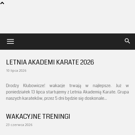
Karate
LETNIA AKADEMI KARATE 2026
Klub
10 lipca 2026
Drodzy Klubowicze! wakacje trwają w najlepsze. Już w
Pruszków
poniedziałek 13 lipca startujemy z Letnia Akademią Karate. Grupa
naszych karateków, przez 5 dni będzie się doskonale...
WAKACYJNE TRENINGI
23 czerwca 2026