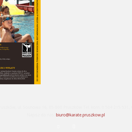
ruszków, ul. Sosnowa 16, 05-800 Pruszków Tel. kom. 0 504 215 531,
Napisz do nas:
biuro@karate.pruszkow.pl