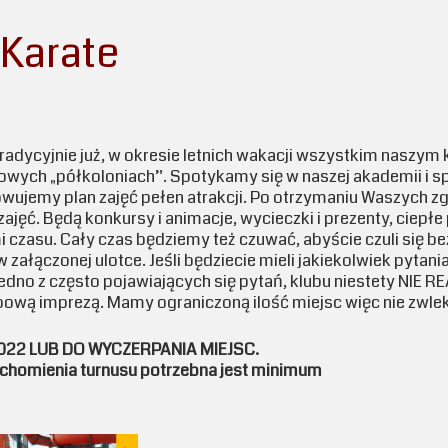
 Karate
adycyjnie już, w okresie letnich wakacji wszystkim naszym 
wych „półkoloniach”. Spotykamy się w naszej akademii i s
owujemy plan zajęć pełen atrakcji. Po otrzymaniu Waszych z
ęć. Będą konkursy i animacje, wycieczki i prezenty, ciepłe p
czasu. Cały czas będziemy też czuwać, abyście czuli się bez
załączonej ulotce. Jeśli będziecie mieli jakiekolwiek pytani
jedno z często pojawiających się pytań, klubu niestety NI
ową imprezą. Mamy ograniczoną ilość miejsc więc nie zwlek
022 LUB DO WYCZERPANIA MIEJSC.
chomienia turnusu potrzebna jest minimum