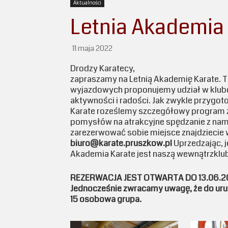
Aktualności
Letnia Akademia
11 maja 2022
Drodzy Karatecy,
zapraszamy na Letnią Akademię Karate. Tr
wyjazdowych proponujemy udział w klubo
aktywności i radości. Jak zwykle przygot
Karate roześlemy szczegółowy program zaj
pomysłów na atrakcyjne spędzanie z nami 
zarezerwować sobie miejsce znajdziecie w 
biuro@karate.pruszkow.pl
Uprzedzając, 
Akademia Karate jest naszą wewnątrzklub
REZERWACJA JEST OTWARTA DO 13.06.2
Jednocześnie zwracamy uwagę, że do uru
15 osobowa grupa.