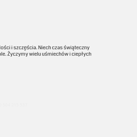
ści i szczęścia. Niech czas świąteczny
tole. Życzymy wielu uśmiechów i ciepłych
 0 504 215 537