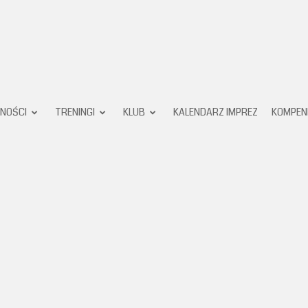
Karate
NOŚCI
TRENINGI
KLUB
KALENDARZ IMPREZ
KOMPEN
Klub
Pruszków