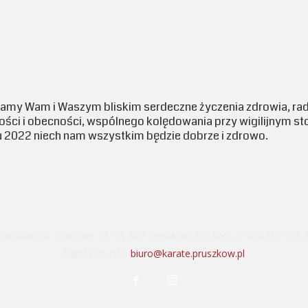
łamy Wam i Waszym bliskim serdeczne życzenia zdrowia, rado
kości i obecności, wspólnego kolędowania przy wigilijnym s
 2022 niech nam wszystkim będzie dobrze i zdrowo.
ruszków, ul. Sosnowa 16, 05-800 Pruszków Tel. kom. 0 504 215 531,
Napisz do nas:
biuro@karate.pruszkow.pl