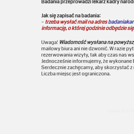
Badania przeprowadzi lekarz kadry naro
Jak się zapisać na badania:
–
trzeba wysłać mail na adres
badaniaka
informację, o której godzinie odbędzie si
Uwaga!
Wiadomość wysłana na powyższy a
mailowy biura ani nie dzwonić. W razie p
rezerwowania wizyty, tak aby czas nas w
Jednocześnie informujemy, że wykonane 
Serdecznie zachęcamy, aby skorzystać z
Liczba miejsc jest ograniczona.
Karate Klub P