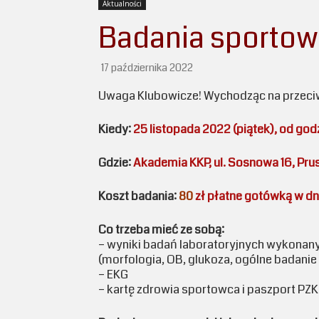
Aktualności
Badania sportow
17 października 2022
Uwaga Klubowicze! Wychodząc na przeciw
Kiedy:
25 listopada 2022 (piątek), od god
Gdzie:
Akademia KKP, ul. Sosnowa 16, Pr
Koszt badania:
80
zł płatne gotówką w dn
Co trzeba mieć ze sobą:
– wyniki badań laboratoryjnych wykonany
(morfologia, OB, glukoza, ogólne badani
– EKG
– kartę zdrowia sportowca i paszport PZKT