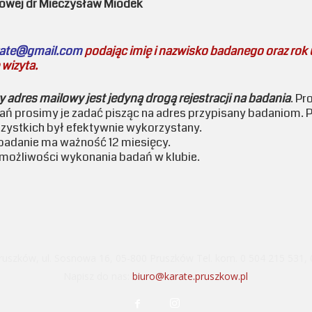
dowej dr Mieczysław Miodek
rate@gmail.com
podając imię i nazwisko badanego oraz rok
ę wizyta.
dres mailowy jest jedyną drogą rejestracji na badania
. Pr
ytań prosimy je zadać pisząc na adres przypisany badaniom.
szystkich był efektywnie wykorzystany.
badanie ma ważność 12 miesięcy.
 możliwości wykonania badań w klubie.
ruszków, ul. Sosnowa 16, 05-800 Pruszków Tel. kom. 0 504 215 531,
Napisz do nas:
biuro@karate.pruszkow.pl