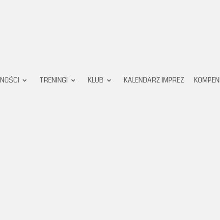
Karate
NOŚCI
TRENINGI
KLUB
KALENDARZ IMPREZ
KOMPEN
Klub
Pruszków