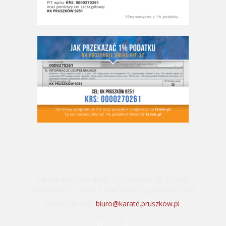
Karate Klub Pruszków, ul. Sosnowa 16, 05-800
Pruszków Tel. kom. 0 504 215 531, 0 504 215 537
Napisz do nas:
biuro@karate.pruszkow.pl