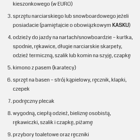
kieszonkowego (w EURO)
sprzętu narciarskiego lub snowboardowego jeżeli
posiadacie (pamiętajcie o obowiązkowym
KASKU
)
odzieży do jazdy na nartach/snowboardzie – kurtka,
spodnie, rękawice, długie narciarskie skarpety,
odzież termiczną, szalik lub komin na szyję, czapkę
kimono z pasem (karatecy)
sprzęt na basen – strój kąpielowy, ręcznik, klapki,
czepek
podręczny plecak
wygodną, ciepłą odzież, bieliznę osobistą,
rękawiczki, szalik i czapkę, piżamę
przybory toaletowe oraz ręczniki