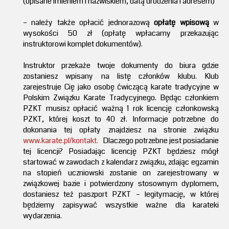
(opisane imieniem i nazwiskiem, datą urodzenia i adresem)
– należy także opłacić jednorazową
opłatę wpisową
w
wysokości 50 zł (opłatę wpłacamy przekazując
instruktorowi komplet dokumentów).
Instruktor przekaże twoje dokumenty do biura gdzie
zostaniesz wpisany na listę członków klubu. Klub
zarejestruje Cię jako osobę ćwiczącą karate tradycyjne w
Polskim Związku Karate Tradycyjnego. Będąc członkiem
PZKT musisz opłacić ważną 1 rok licencję członkowską
PZKT, której koszt to 40 zł. Informacje potrzebne do
dokonania tej opłaty znajdziesz na stronie związku
www.karate.pl/kontakt.
Dlaczego potrzebne jest posiadanie
tej licencji? Posiadając licencję PZKT będziesz mógł
startować w zawodach z kalendarz związku, zdając egzamin
na stopień uczniowski zostanie on zarejestrowany w
związkowej bazie i potwierdzony stosownym dyplomem,
dostaniesz też paszport PZKT – legitymację, w której
będziemy zapisywać wszystkie ważne dla karateki
wydarzenia.