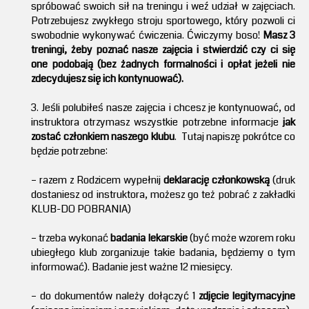
spróbować swoich sił na treningu i weź udział w zajęciach.
Potrzebujesz zwykłego stroju sportowego, który pozwoli ci
swobodnie wykonywać ćwiczenia. Ćwiczymy boso!
Masz 3
treningi, żeby poznać nasze zajęcia i stwierdzić czy ci się
one podobają (bez żadnych formalności i opłat jeżeli nie
zdecydujesz się ich kontynuować).
3. Jeśli polubiłeś nasze zajęcia i chcesz je kontynuować, od
instruktora otrzymasz wszystkie potrzebne informacje
jak
zostać członkiem naszego klubu
. Tutaj napiszę pokrótce co
będzie potrzebne:
– razem z Rodzicem wypełnij
deklarację członkowską
(druk
dostaniesz od instruktora, możesz go też pobrać z zakładki
KLUB-DO POBRANIA)
– trzeba wykonać
badania lekarskie
(być może wzorem roku
ubiegłego klub zorganizuje takie badania, będziemy o tym
informować). Badanie jest ważne 12 miesięcy.
– do dokumentów należy dołączyć 1
zdjęcie legitymacyjne