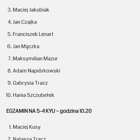
Maciej Jakubiak
Jan Czajka
Franciszek Lenart
Jan Mączka
Maksymilian Mazur
Adam Napiórkowski
Gabrysia Tracz
Hania Szczubełek
EGZAMIN NA 5-4 KYU – godzina 10.20
Maciej Kusy
Natasza Tracz