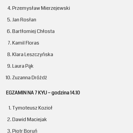
Przemysław Mierzejewski
Jan Rosłan
Bartłomiej Chłosta
Kamil Floras
Klara Leszczyńska
Laura Pąk
Zuzanna Dróżdż
EGZAMIN NA 7 KYU – godzina 14.10
Tymoteusz Kozioł
Dawid Maciejak
Piotr Boruń