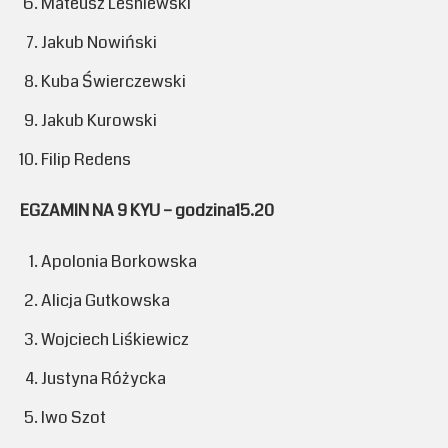
Mateusz Leśniewski
Jakub Nowiński
Kuba Świerczewski
Jakub Kurowski
Filip Redens
EGZAMIN NA 9 KYU – godzina15.20
Apolonia Borkowska
Alicja Gutkowska
Wojciech Liśkiewicz
Justyna Różycka
Iwo Szot