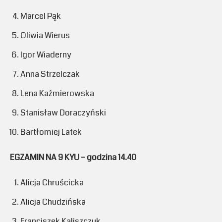
Marcel Pąk
Oliwia Wierus
Igor Wiaderny
Anna Strzelczak
Lena Kaźmierowska
Stanisław Doraczyński
Bartłomiej Latek
EGZAMIN NA 9 KYU – godzina 14.40
Alicja Chruścicka
Alicja Chudzińska
Franciszek Kaliszczuk