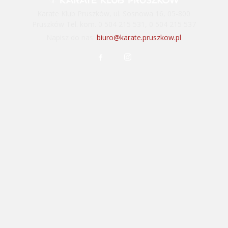
Karate Klub Pruszków, ul. Sosnowa 16, 05-800
Pruszków Tel. kom. 0 504 215 531, 0 504 215 537
Napisz do nas:
biuro@karate.pruszkow.pl