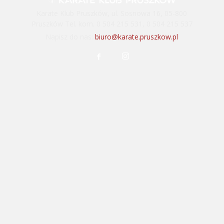
Karate Klub Pruszków, ul. Sosnowa 16, 05-800
Pruszków Tel. kom. 0 504 215 531, 0 504 215 537
Napisz do nas:
biuro@karate.pruszkow.pl