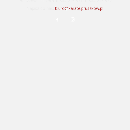
Pruszków Tel. kom. 0 504 215 531, 0 504 215 537
Napisz do nas:
biuro@karate.pruszkow.pl